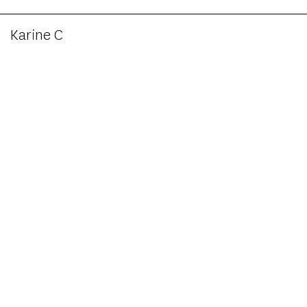
Karine C