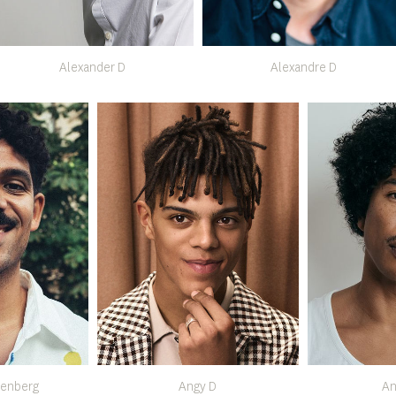
Alexander D
Alexandre D
enberg
Angy D
An