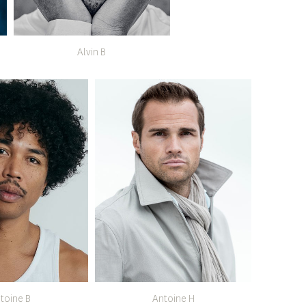
Alvin B
toine B
Antoine H