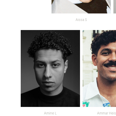
Aissa S
Amine L
Ammar Heis