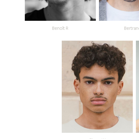
Benoît R
Bertran