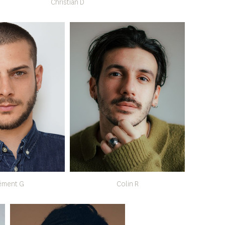
Christian D
ément G
Colin R