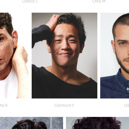
Cheick C
Chris M
he R
Clermont F
Cl