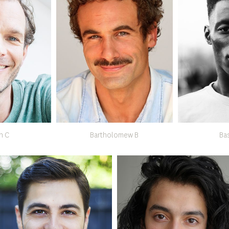
n C
Bartholomew B
Ba