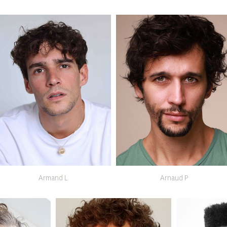
Armand L
Arnaud P