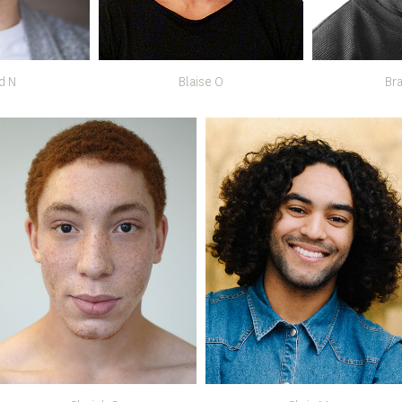
d N
Blaise O
Br