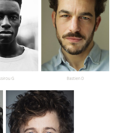
ssirou G
Bastien D