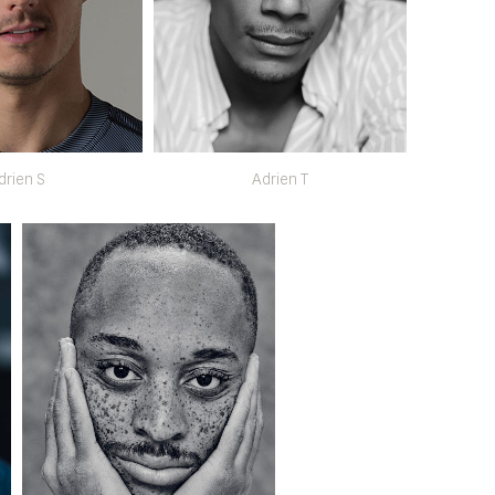
drien S
Adrien T