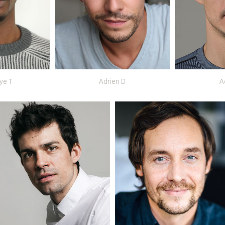
ye T
Adrien D
A