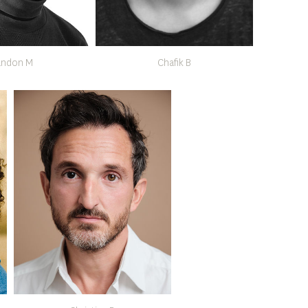
andon M
Chafik B