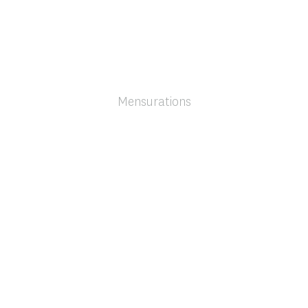
Mensurations