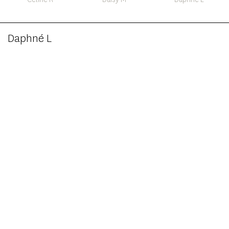
Daphné L