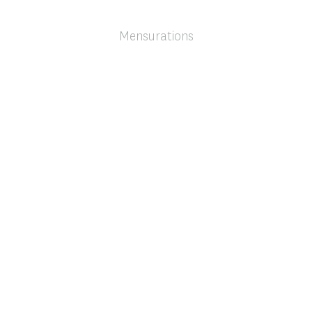
Mensurations