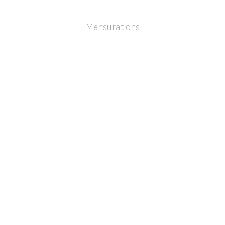
Mensurations